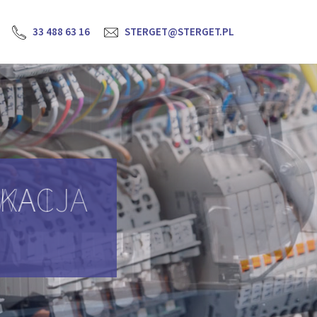
33 488 63 16
STERGET@STERGET.PL
YKACJA
H