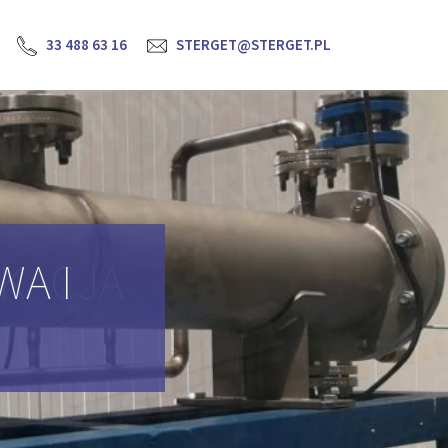
33 488 63 16
STERGET@STERGET.PL
YKACJA
H