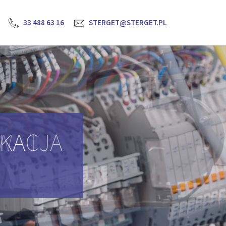
33 488 63 16
STERGET@STERGET.PL
YKACJA
H