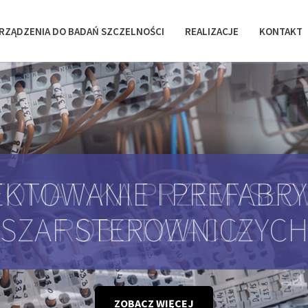
RZĄDZENIA DO BADAŃ SZCZELNOŚCI
REALIZACJE
KONTAKT
KTOWANIE I PREFABR
SZAF STEROWNICZYC
ZOBACZ WIĘCEJ