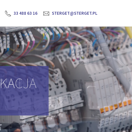
33 488 63 16
STERGET@STERGET.PL
YKACJA
H