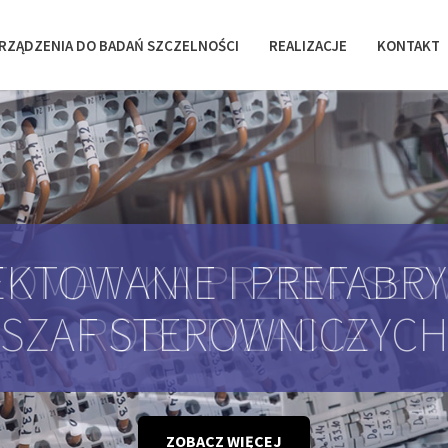
RZĄDZENIA DO BADAŃ SZCZELNOŚCI
REALIZACJE
KONTAKT
KTOWANIE I PREFABR
SZAF STEROWNICZYC
ZOBACZ WIĘCEJ