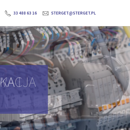
33 488 63 16
STERGET@STERGET.PL
YKACJA
H