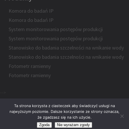
Komora do badań IP
Komora do badań IP
System monitorowania postępów produkcji
System monitorowania postępów produkcji
Stanowisko do badania szczelności na wnikanie wody
Stanowisko do badania szczelności na wnikanie wody
Fotometr ramienny
Fotometr ramienny
-->
Ta strona korzysta z ciasteczek aby świadczyć usługi na
najwyższym poziomie. Dalsze korzystanie ze strony oznacza,
że zgadzasz się na ich użycie.
Zgoda
Nie wyrażam zgody