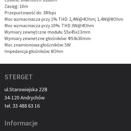
Zasięg: 10m
Przepustowość do: 3Mbps
Moc wzmacniacza przy 1% THD: 2,4W@4Ohm; 1,4W@8Ohm
Moc wzmacniacza przy 10%: THD 3W@4Ohm
Wymiary zewnętrzne modułu: 55x45x13mm
Wymiary zewnetzne głośników: Φ54x30mm
Moc znamionowa głoścników: 5W
Impedancja głośników: 8Ohm
STERGET
ul.Starowiejska 22B
34-120 Andrychów
tel. 33 488 63 16
Informacje