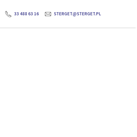
33 488 63 16
STERGET@STERGET.PL