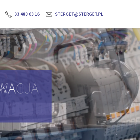
33 488 63 16
STERGET@STERGET.PL
YKACJA
H