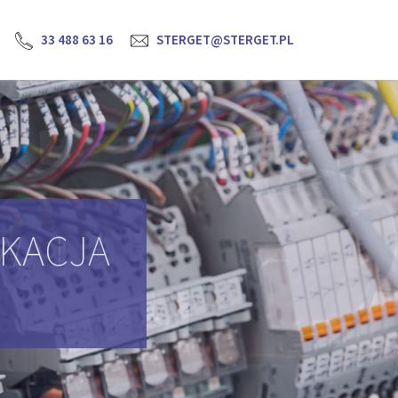
33 488 63 16
STERGET@STERGET.PL
YKACJA
H