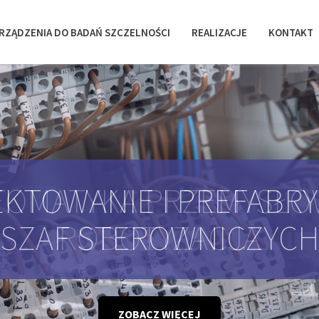
RZĄDZENIA DO BADAŃ SZCZELNOŚCI
REALIZACJE
KONTAKT
KTOWANIE I PREFABR
SZAF STEROWNICZYC
ZOBACZ WIĘCEJ