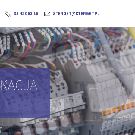
33 488 63 16
STERGET@STERGET.PL
YKACJA
H