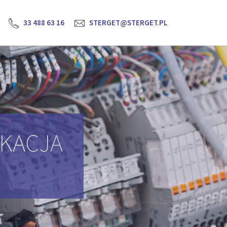
33 488 63 16
STERGET@STERGET.PL
YKACJA
H