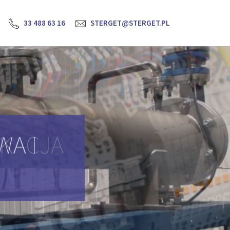
33 488 63 16
STERGET@STERGET.PL
YKACJA
H