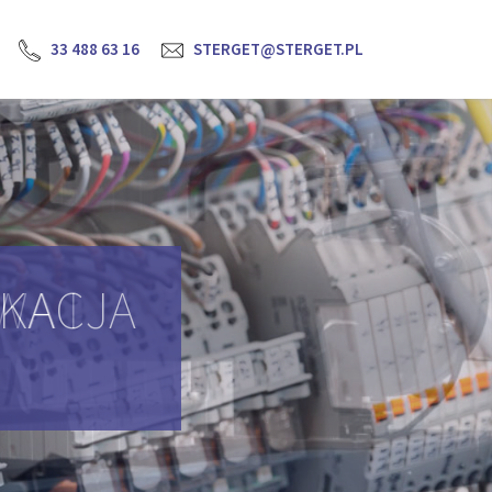
33 488 63 16
STERGET@STERGET.PL
YKACJA
H