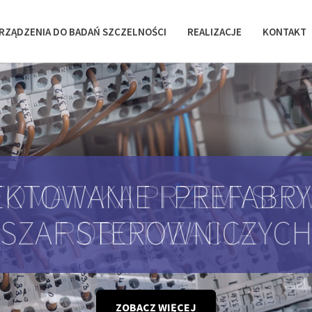
RZĄDZENIA DO BADAŃ SZCZELNOŚCI
REALIZACJE
KONTAKT
KTOWANIE I PREFABR
SZAF STEROWNICZYC
ZOBACZ WIĘCEJ