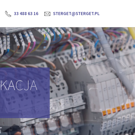
33 488 63 16
STERGET@STERGET.PL
YKACJA
H